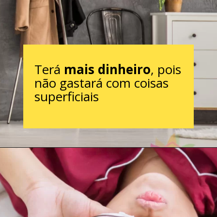
Terá
mais dinheiro
, pois
não gastará com coisas
superficiais