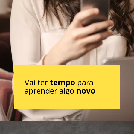
Vai ter
tempo
para
aprender algo
novo