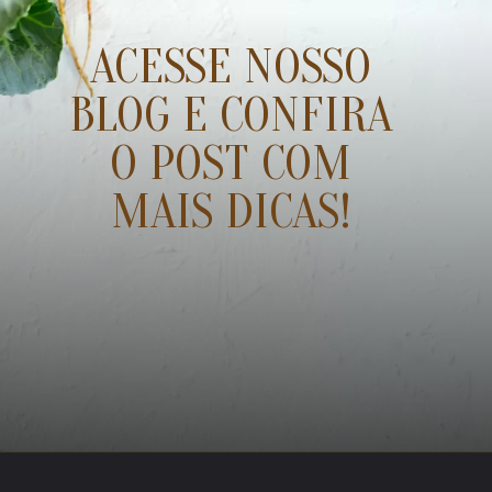
ACESSE NOSSO
BLOG E CONFIRA
O POST COM
MAIS DICAS!
Opening
https://www.recantodabia.com.br/o-que-plantar-na-horta-em-casa