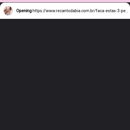
Opening
https://www.recantodabia.com.br/faca-estas-3-perguntas-antes-de-comprar-uma-peca/