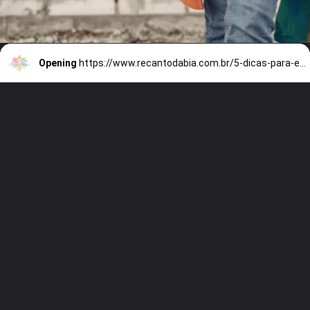
Opening
https://www.recantodabia.com.br/5-dicas-para-escolher-o-look