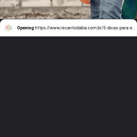
Opening
https://www.recantodabia.com.br/5-dicas-para-escolher-o-look