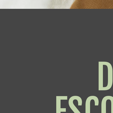
D
ESC