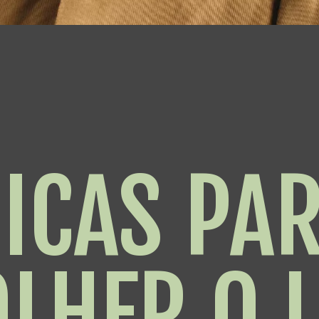
ICAS PA
OLHER O 