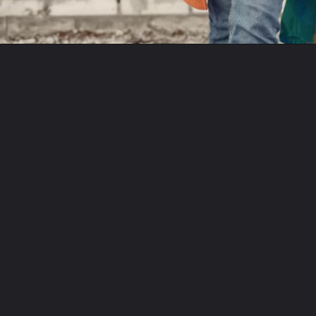
Opening
https://www.recantodabia.com.br/5-dicas-para-escolher-o-look