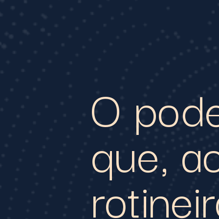
O pode
que, ao
rotine