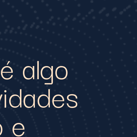
é algo
ividades
o e