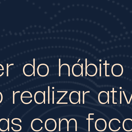
r do hábito 
 realizar at
iras com foc