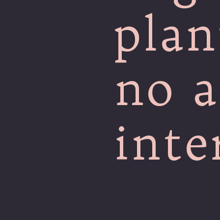
plan
no 
int