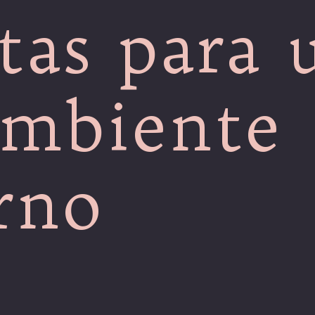
tas para 
ambiente
erno