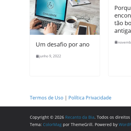
Porqu
encon
tão b
antig
novembr
Um desafio por ano
junho 9, 2022
Termos de Uso
|
Política Privacidade
Copyright © 2026
Recanto da Bia
. Todos os direito
Tema:
ColorMag
por ThemeGrill. Powered by
WordP