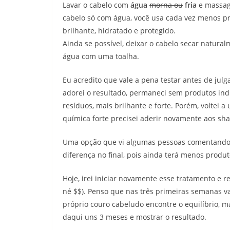
Lavar o cabelo com
água
morna ou
fria
e massage
cabelo só com água, você usa cada vez menos pr
brilhante, hidratado e protegido.
Ainda se possível, deixar o cabelo secar natural
água com uma toalha.
Eu acredito que vale a pena testar antes de julg
adorei o resultado, permaneci sem produtos ind
resíduos, mais brilhante e forte. Porém, voltei 
química forte precisei aderir novamente aos sh
Uma opção que vi algumas pessoas comentando
diferença no final, pois ainda terá menos produ
Hoje, irei iniciar novamente esse tratamento e r
né $$). Penso que nas três primeiras semanas va
próprio couro cabeludo encontre o equilíbrio, m
daqui uns 3 meses e mostrar o resultado.