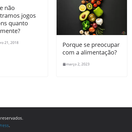
e não
tramos jogos
ons quanto
amente?
o 21, 2018
Porque se preocupar
com a alimentação?
março 2, 2023
s reservados.
ress
.